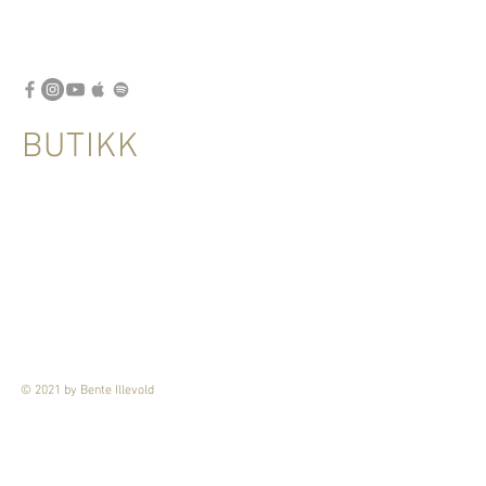
BUTIKK
Butikk
/
METODER OG BASICS
© 2021 by Bente Illevold